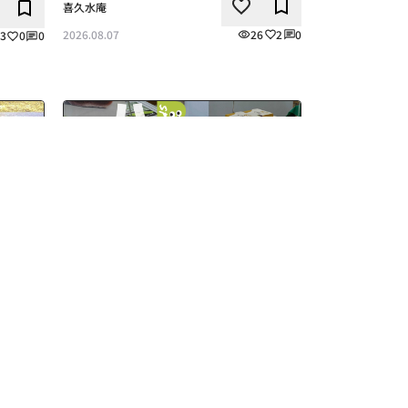
喜久水庵
いいね
ブックマーク
いね
ブックマーク
26
2
0
2026.08.07
3
0
0
喜久福出張販売
更のお知
八王子駅に初出店！喜久福販売します！
この記事の詳細を見る
いね
ブックマーク
催事チーム
いいね
ブックマーク
0
2
0
338
2
0
2026.08.03