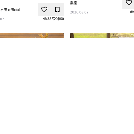
農産
ク
い
事の詳細を見る
 official
いいね
ブックマーク
2026.08.07
33
0
0
.07
店舗情報
足湯 茶っぽりん 8月の定休日変
・甘味
らせ
喜久水庵今月のオススメメニュー
この記事の詳細を見る
秋保ヴィレッジ
い
ク
7
2026.08.03
事の詳細を見る