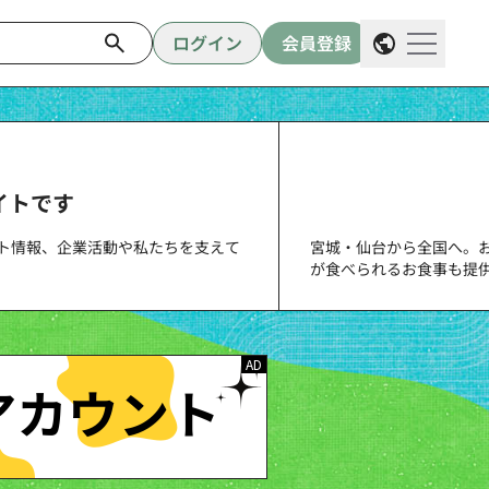
ログイン
会員登録
メニュ
イトです
ト情報、企業活動や私たちを支えて
宮城・仙台から全国へ。お
が食べられるお食事も提
AD